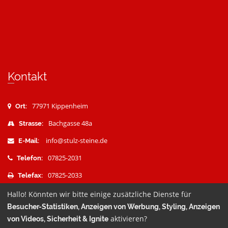
Kontakt
77971 Kippenheim
Ort:
Bachgasse 48a
Strasse:
info@stulz-steine.de
E-Mail:
07825-2031
Telefon:
07825-2033
Telefax:
Hallo! Könnten wir bitte einige zusätzliche Dienste für
Besucher-Statistiken, Anzeigen von Werbung, Styling, Anzeigen
aktivieren?
von Videos, Sicherheit & Ignite